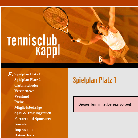
Spielplan Platz 1
Spielplan Platz 2
Clubmitglieder
Vereinsnews
Vorstand
Preise
Dieser Termin ist bereits vorbei!
Mitgliedsbeiträge
Spiel & Trainingszeiten
Partner und Sponsoren
Kontakt
Impressum
Datenschutz