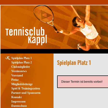
Spielplan Platz 1
Spielplan Platz 2
Clubmitglieder
Vereinsnews
Vorstand
Preise
Dieser Termin ist bereits vorbei!
Mitgliedsbeiträge
Spiel & Trainingszeiten
Partner und Sponsoren
Kontakt
Impressum
Datenschutz