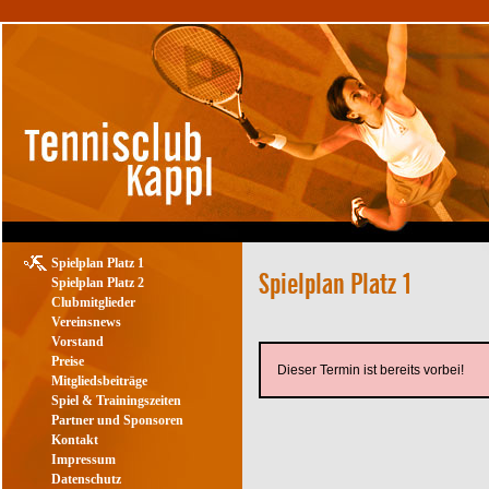
Spielplan Platz 1
Spielplan Platz 2
Clubmitglieder
Vereinsnews
Vorstand
Preise
Dieser Termin ist bereits vorbei!
Mitgliedsbeiträge
Spiel & Trainingszeiten
Partner und Sponsoren
Kontakt
Impressum
Datenschutz